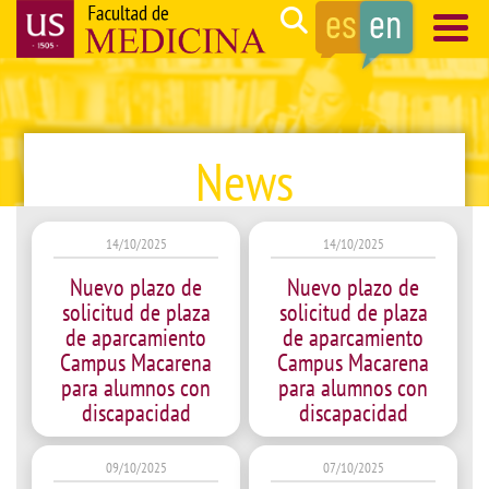
Skip
Search
to
main
Navegación
content
principal
News
14/10/2025
14/10/2025
Nuevo plazo de
Nuevo plazo de
solicitud de plaza
solicitud de plaza
de aparcamiento
de aparcamiento
Campus Macarena
Campus Macarena
para alumnos con
para alumnos con
discapacidad
discapacidad
09/10/2025
07/10/2025