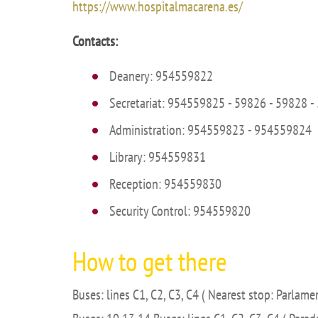
https://www.hospitalmacarena.es/
Academ
Contacts:
editation
Career
Contac
Deanery: 954559822
Annou
Secretariat: 954559825 - 59826 - 59828 -
Mailbox
Administration: 954559823 - 954559824
inciden
Library: 954559831
Reception: 954559830
Security Control: 954559820
How to get there
Buses: lines C1, C2, C3, C4 ( Nearest stop: Parlame