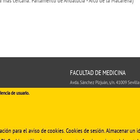
da más cercana: Parlamento de Andalucía - Arco de la Macarena)
FACULTAD DE MEDICINA
Avda. Sánchez Pizjuán, s/n. 41009 Sevilla
.
iencia de usuario.
Conserjería:
954 55 98 30
- Secretaría
fa
ación para el aviso de cookies. Cookies de sesión. Almacenar un id