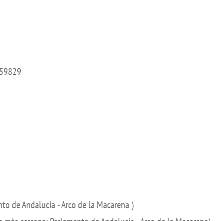
UIFI International
ic committees
Promotion of Rese
 guidance
Noticias destacada
t
ncements
 59829
 for complaints, suggestions, congratulations and
ts
nto de Andalucía - Arco de la Macarena )