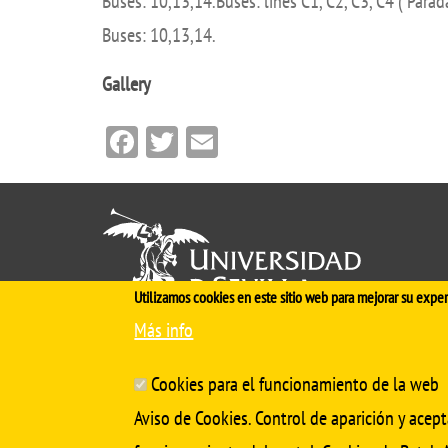
Buses: 10,13,14.Buses: lines C1, C2, C3, C4 ( Para
Buses: 10,13,14.
Gallery
Facebook
Twitter
Email
Utilizamos cookies en este sitio web para mejorar su exper
Más info
Cinco siglos
impulsando el
conocimiento
Cookies para el funcionamiento de la web
Aviso de Cookies. Control de aparición y acept