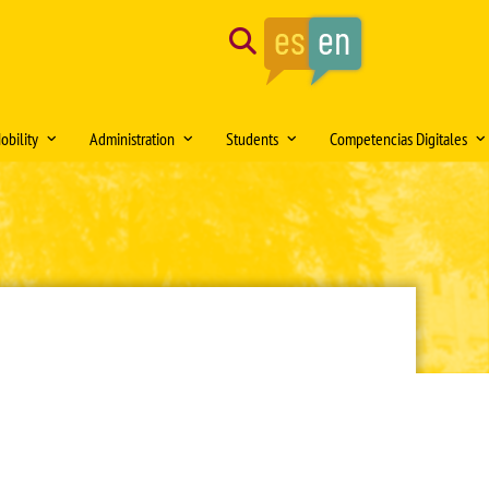
Search
obility
Administration
Students
Competencias Digitales
tion of the month
Mobility Medical Bachelor´s Degree
Opening hours
Delegación de Alumnos DAFMUS
Inteligencia Artificial
Mobility Bachelor´s Degree in
Directorio de contactos
Atención a la Diversidad y la
Simulación Clínica
ng
Biomedicine
Igualdad
Model forms
Teaching innovation
Mobility Master's Degree in Clinical
Professional orientation and
Sede Electrónica
Proyecto SUSA
and Experimental Medical Research
employability
Plan
irtual DOMUS
Buzón de documentación Virtual:
Mobility Teaching and Administration
Salón de Estudiantes
DOMUS
and Services Staff (PDI/PAS)
Sports activities
ars
Regulations
Centro Internacional
TFE and Projects)
Recognised academic transfer credits
Cooperación