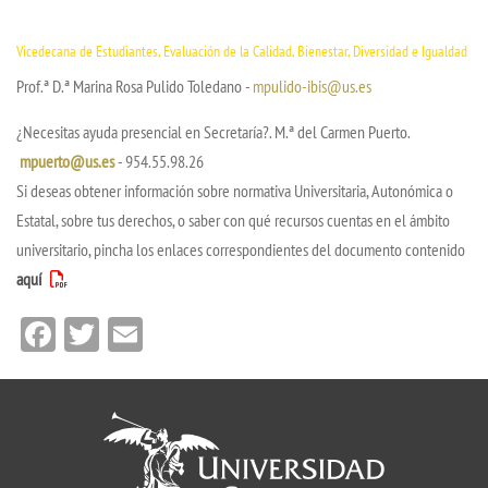
Vicedecana de Estudiantes, Evaluación de la Calidad, Bienestar, Diversidad e Igualdad
Prof.ª D.ª Marina Rosa Pulido Toledano -
mpulido-ibis@us.es
¿Necesitas ayuda presencial en Secretaría?. M.ª del Carmen Puerto.
mpuerto@us.es
- 954.55.98.26
Si deseas obtener información sobre normativa Universitaria, Autonómica o
Estatal, sobre tus derechos, o saber con qué recursos cuentas en el ámbito
universitario, pincha los enlaces correspondientes del documento contenido
aquí
Facebook
Twitter
Email