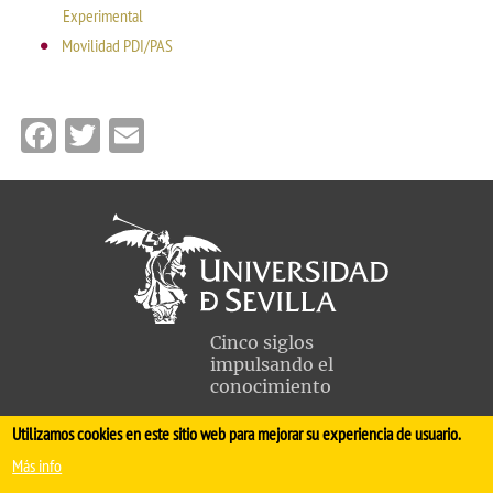
Experimental
Movilidad PDI/PAS
Facebook
Twitter
Email
Cinco siglos
impulsando el
conocimiento
Utilizamos cookies en este sitio web para mejorar su experiencia de usuario.
FACULTAD DE MEDICINA
Más info
Avda. Sánchez Pizjuán, s/n. 41009 Sevilla