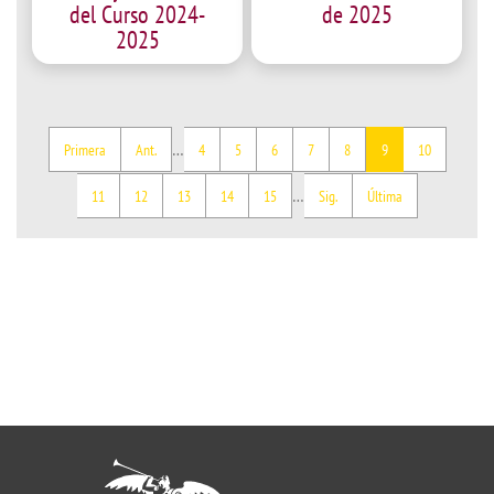
del Curso 2024-
de 2025
2025
First
Previous
Page
Page
Page
Page
Page
Current
Page
…
Primera
Ant.
4
5
6
7
8
9
10
page
page
page
Pagination
Page
Page
Page
Page
Page
Next
Last
…
11
12
13
14
15
Sig.
Última
page
page