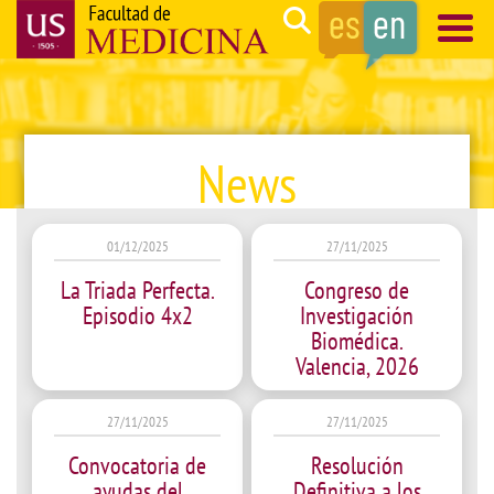
Skip
Search
to
main
Navegación
content
principal
News
01/12/2025
27/11/2025
La Triada Perfecta.
Congreso de
Episodio 4x2
Investigación
Biomédica.
Valencia, 2026
27/11/2025
27/11/2025
Convocatoria de
Resolución
ayudas del
Definitiva a los