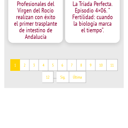
Profesionales del
La Tríada Perfecta.
Virgen del Rocío
Episodio 4×06. ”
realizan con éxito
Fertilidad: cuando
el primer trasplante
la biología marca
de intestino de
el tiempo”.
Andalucía
Current
Page
Page
Page
Page
Page
Page
Page
Page
Page
Page
1
2
3
4
5
6
7
8
9
10
11
page
Pagination
Page
Next
Last
…
12
Sig.
Última
page
page