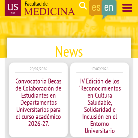
Skip
Search
to
main
Navegación
content
principal
News
20/07/2026
17/07/2026
Convocatoria Becas
IV Edición de los
de Colaboración de
"Reconocimientos
Estudiantes en
en Cultura
Departamentos
Saludable,
Universitarios para
Solidaridad e
el curso académico
Inclusión en el
2026-27.
Entorno
Universitario