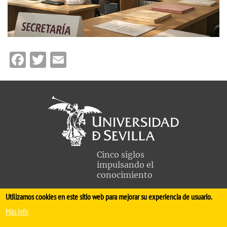
Facebook
Twitter
Email
Cinco siglos
impulsando el
conocimiento
Utilizamos cookies en este sitio web para mejorar su experiencia de usuario.
FACULTAD DE MEDICINA
Más info
Avda. Sánchez Pizjuán, s/n. 41009 Sevilla