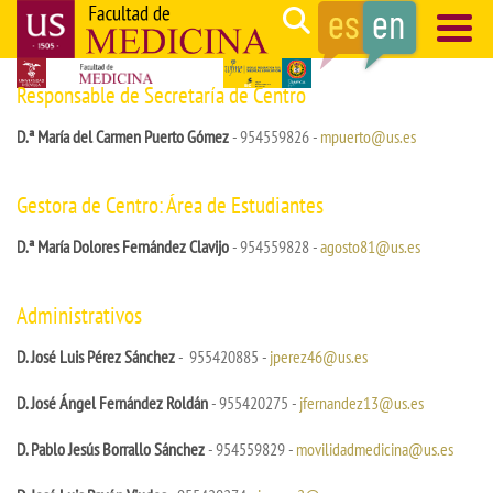
Skip
Search
to
main
Navegación
Responsable de Secretaría de Centro
content
principal
D.ª María del Carmen Puerto Gómez
- 954559826 -
mpuerto@us.es
Gestora de Centro: Área de Estudiantes
D.ª María Dolores Fernández Clavijo
- 954559828 -
agosto81@us.es
Administrativos
D. José Luis Pérez Sánchez
- 955420885 -
jperez46@us.es
D. José Ángel Fernández Roldán
- 955420275 -
jfernandez13@us.es
D. Pablo Jesús Borrallo Sánchez
- 954559829 -
movilidadmedicina@us.es