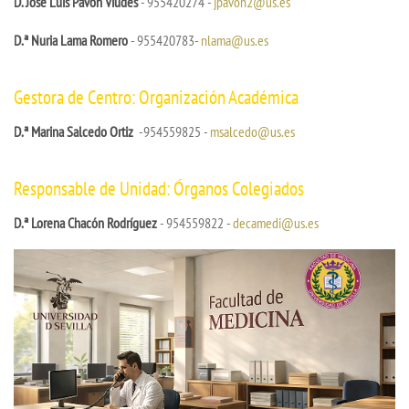
D. José Luis Pavón Viudes
- 955420274 -
jpavon2@us.es
D.ª Nuria Lama Romero
- 955420783-
nlama@us.es
Gestora
de Centro: Organización Académica
D.ª Marina Salcedo Ortiz
-954559825 -
msalcedo@us.es
Responsable de Unidad: Órganos Colegiados
D.ª Lorena Chacón Rodríguez
- 954559822 -
decamedi@us.es