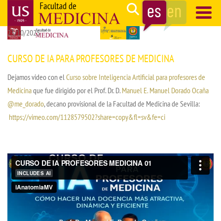
Pasar
Search
al
23/10/2025
contenido
Navegación
principal
principal
CURSO DE IA PARA PROFESORES DE MEDICINA
Dejamos video con el
Curso sobre Inteligencia Artificial para profesores de
Medicina
que fue dirigido por el Prof. Dr. D.
Manuel E. Manuel Dorado Ocaña
@me_dorado
, decano provisional de la Facultad de Medicina de Sevilla:
https://vimeo.com/1128579502?share=copy&fl=sv&fe=ci