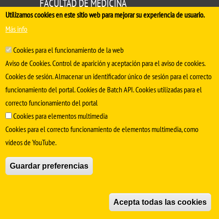
FACULTAD DE MEDICINA
Utilizamos cookies en este sitio web para mejorar su experiencia de usuario.
Avda. Sánchez Pizjuán, s/n. 41009 Sevilla
Más info
.
Conserjería:
954 55 98 30
- Secretaría
facmedinfo@us.es
Cookies para el funcionamiento de la web
Aviso de Cookies. Control de aparición y aceptación para el aviso de cookies.
Cookies de sesión. Almacenar un identificador único de sesión para el correcto
funcionamiento del portal. Cookies de Batch API. Cookies utilizadas para el
correcto funcionamiento del portal
Cookies para elementos multimedia
Cookies para el correcto funcionamiento de elementos multimedia, como
vídeos de YouTube.
SÍGUENOS EN
Guardar preferencias
Aviso Legal
Protección de datos
Cookies
© Copyright 2022 Universidad de Sevilla
Acepta todas las cookies