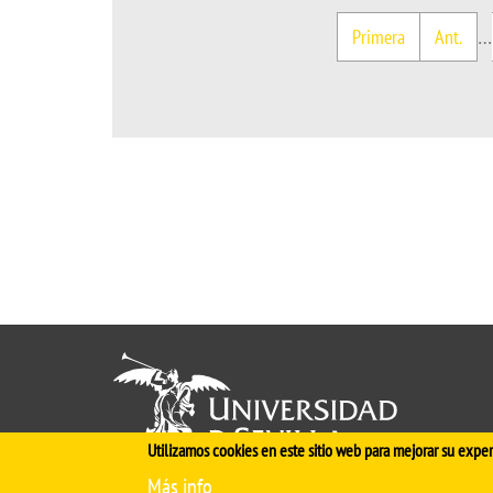
First
Previous
…
Primera
Ant.
Pagination
page
page
Utilizamos cookies en este sitio web para mejorar su exper
Más info
Cinco siglos