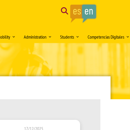
Search
obility
Administration
Students
Competencias Digitales
tion of the month
Mobility Medical Bachelor´s Degree
Opening hours
Delegación de Alumnos DAFMUS
Inteligencia Artificial
Mobility Bachelor´s Degree in
Directorio de contactos
Atención a la Diversidad y la
Simulación Clínica
ng
Biomedicine
Igualdad
Model forms
Teaching innovation
Mobility Master's Degree in Clinical
Professional orientation and
Sede Electrónica
Proyecto SUSA
and Experimental Medical Research
employability
Plan
irtual DOMUS
Buzón de documentación Virtual:
Mobility Teaching and Administration
Salón de Estudiantes
DOMUS
and Services Staff (PDI/PAS)
Sports activities
ars
Regulations
Centro Internacional
TFE and Projects)
Recognised academic transfer credits
Cooperación
17/12/2025