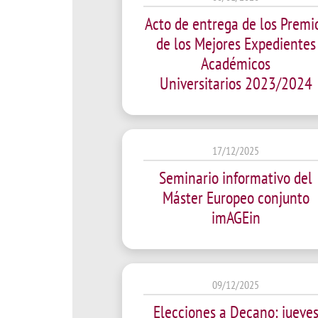
Academ
Acto de entrega de los Premi
de los Mejores Expedientes
editation
Career
Académicos
Contac
Universitarios 2023/2024
Annou
Mailbox
inciden
17/12/2025
Seminario informativo del
Máster Europeo conjunto
imAGEin
09/12/2025
Elecciones a Decano: jueve