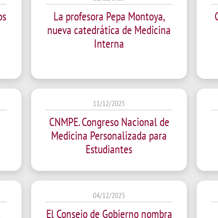
UIFI International
ic committees
Promotion of Rese
os
La profesora Pepa Montoya,
nueva catedrática de Medicina
 guidance
Noticias destacada
Interna
t
ncements
 for complaints, suggestions, congratulations and
ts
11/12/2025
CNMPE. Congreso Nacional de
Medicina Personalizada para
Estudiantes
04/12/2025
s
El Consejo de Gobierno nombra