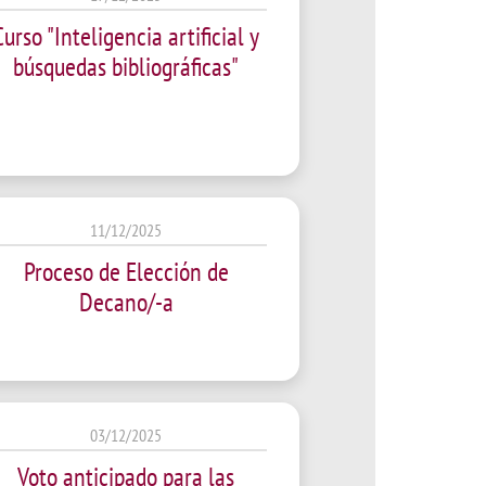
isation and
Suggestion box
arch Unit
Curso "Inteligencia artificial y
búsquedas bibliográficas"
s
11/12/2025
Proceso de Elección de
Decano/-a
03/12/2025
Voto anticipado para las