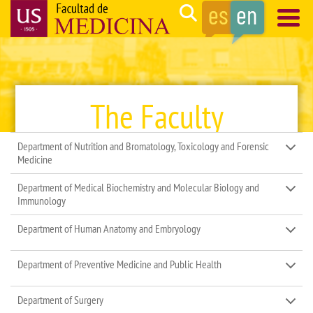
Skip
Search
to
main
Navegación
content
principal
The Faculty
Department of Nutrition and Bromatology, Toxicology and Forensic
Medicine
Department of Medical Biochemistry and Molecular Biology and
Immunology
Department of Human Anatomy and Embryology
Department of Preventive Medicine and Public Health
Department of Surgery