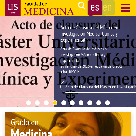
Pasar
Search
al
contenido
Navegación
Acto de Clausura del Máster en
principal
principal
Investigación Médica: Clínica y
Experimental
Acto de Clausura del Máster en
Investigación Médica: Clínica y
Experimental
26 de junio de 2026 en el Salón de Grados
a las 10:00 h
Acto de Clausura del Máster en Investigaci
Grado en
Medicina