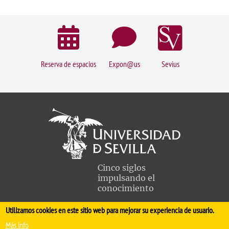
Reserva de espacios
Expon@us
Sevius
Cinco siglos
impulsando el
conocimiento
Utilizamos cookies en este sitio web para mejorar su experiencia de usuario.
FACULTAD DE MEDICINA
Más info