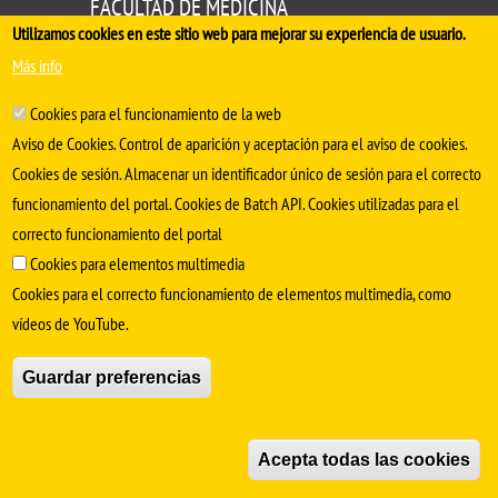
FACULTAD DE MEDICINA
Utilizamos cookies en este sitio web para mejorar su experiencia de usuario.
Avda. Sánchez Pizjuán, s/n. 41009 Sevilla
Más info
.
Conserjería:
954 55 98 30
- Secretaría
facmedinfo@us.es
Cookies para el funcionamiento de la web
Aviso de Cookies. Control de aparición y aceptación para el aviso de cookies.
Cookies de sesión. Almacenar un identificador único de sesión para el correcto
funcionamiento del portal. Cookies de Batch API. Cookies utilizadas para el
correcto funcionamiento del portal
Cookies para elementos multimedia
Cookies para el correcto funcionamiento de elementos multimedia, como
vídeos de YouTube.
SÍGUENOS EN
Guardar preferencias
Aviso Legal
Protección de datos
Cookies
© Copyright 2022 Universidad de Sevilla
Acepta todas las cookies