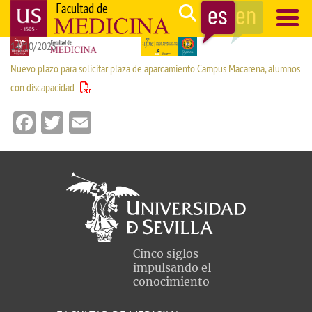
Pasar
Search
al
14/10/2025
contenido
Navegación
principal
principal
Nuevo plazo para solicitar plaza de aparcamiento Campus Macarena, alumnos
con discapacidad
Facebook
Twitter
Email
Cinco siglos
impulsando el
conocimiento