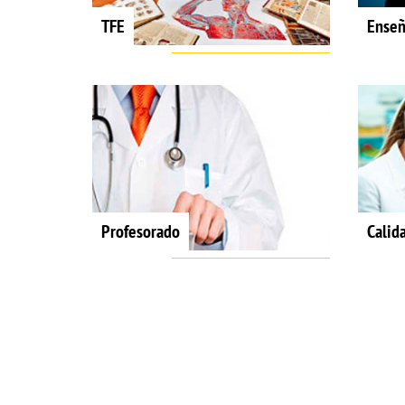
TFE
Enseñ
Profesorado
Calid