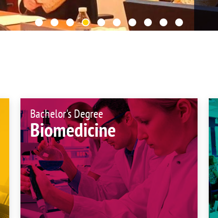
UIFI International
ic committees
Promotion of Rese
 guidance
Noticias destacada
t
ncements
 for complaints, suggestions, congratulations and
ts
Bachelor's Degree
Biomedicine