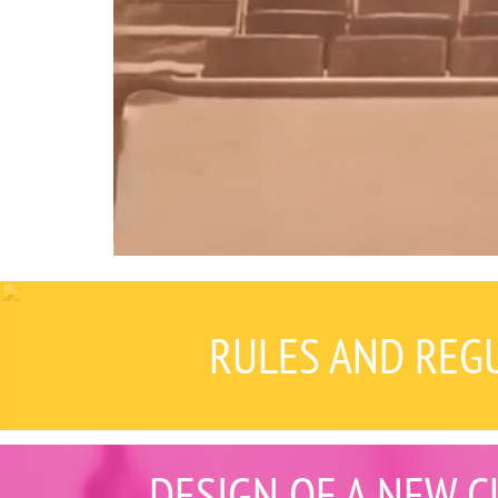
RULES AND REGU
DESIGN OF A NEW C