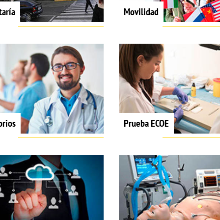
taría
Movilidad
orios
Prueba ECOE