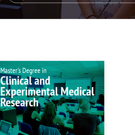
isation and
Suggestion box
arch Unit
s
Master's Degree in
Clinical and
Experimental Medical
Research