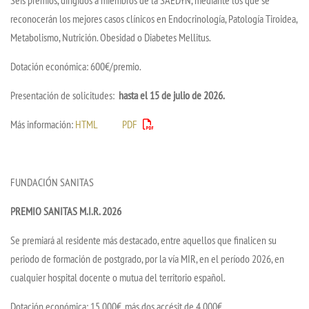
Seis premios, dirigidos a miembros de la SAEDYN, mediante los que se
reconocerán los mejores casos clínicos en Endocrinología, Patología Tiroidea,
Metabolismo, Nutrición. Obesidad o Diabetes Mellitus.
Dotación económica: 600€/premio.
Presentación de solicitudes:
hasta el 15 de julio de 2026.
Más información:
HTML
PDF
FUNDACIÓN SANITAS
PREMIO SANITAS M.I.R. 2026
Se premiará al residente más destacado, entre aquellos que finalicen su
periodo de formación de postgrado, por la vía MIR, en el período 2026, en
cualquier hospital docente o mutua del territorio español.
Dotación económica: 15.000€, más dos accésit de 4.000€.