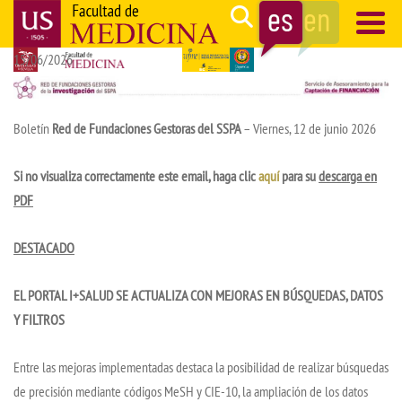
Pasar
Search
al
15/06/2026
contenido
Navegación
principal
principal
Boletín
Red de Fundaciones Gestoras del SSPA
–
Viernes, 12 de junio 2026
Si no visualiza correctamente este email, haga clic
aquí
para su
descarga en
PDF
DESTACADO
EL PORTAL I+SALUD SE ACTUALIZA CON MEJORAS EN BÚSQUEDAS, DATOS
Y FILTROS
Entre las mejoras implementadas destaca la posibilidad de realizar búsquedas
de precisión mediante códigos MeSH y CIE-10, la ampliación de los datos