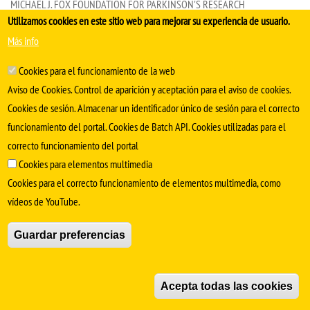
MICHAEL J. FOX FOUNDATION FOR PARKINSON'S RESEARCH
Utilizamos cookies en este sitio web para mejorar su experiencia de usuario.
GBA1 PARKINSON'S DISEASE RESEARCH CATALYST PROGRAM 2026
Más info
Ayuda para la financiación de proyectos científicos que profundicen en la
Cookies para el funcionamiento de la web
comprensión global de la enfermedad de Parkinson asociada al gen GBA1,
Aviso de Cookies. Control de aparición y aceptación para el aviso de cookies.
unificando esfuerzos internacionales y optimizando el uso de datos
Cookies de sesión. Almacenar un identificador único de sesión para el correcto
compartidos. Para ello, el programa impulsará análisis integrativos de diversas
funcionamiento del portal. Cookies de Batch API. Cookies utilizadas para el
cohortes de pacientes y la estandarización de modelos de investigación,
correcto funcionamiento del portal
facilitando así herramientas clave que puedan ser utilizadas de forma
Cookies para elementos multimedia
generalizada por toda la comunidad científica.
Cookies para el correcto funcionamiento de elementos multimedia, como
vídeos de YouTube.
Dotación económica: máximo 300.000$.
Duración: máximo dos años.
Guardar preferencias
Presentación de solicitudes:
hasta el 22 de julio de 2026.
Acepta todas las cookies
Más información:
HTML
PDF