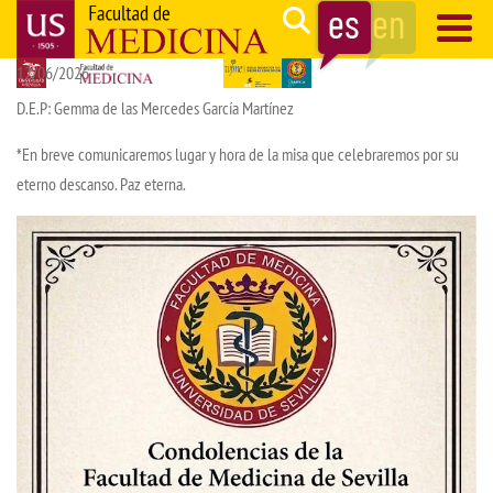
Pasar
Search
al
12/06/2026
contenido
Navegación
principal
principal
D.E.P: Gemma de las Mercedes García Martínez
*En breve comunicaremos lugar y hora de la misa que celebraremos por su
eterno descanso. Paz eterna.