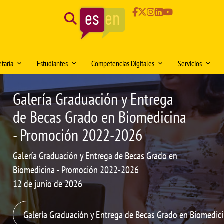
Search
taría
Estudiantes
Competencias Digitales
Servicios
cina
ario de atención
Delegación de Alumnos DAFMUS
Inteligencia Artificial
Administración 
Galería Graduación y Entrega
edicina
ctorio de contactos
Atención a la Diversidad y la
Simulación Clínica
Conserjería
de Becas Grado en Biomedicina
Igualdad
rsitario en
elos de impresos
Innovación docente
Biblioteca de C
- Promoción 2022-2026
Clínica y
Orientación profesional y
e Electrónica
Proyecto SUSA
Área Informátic
empleabilidad
Galería Graduación y Entrega de Becas Grado en
ón de documentación Virtual:
Medios Audiovi
Salón de Estudiantes
Biomedicina - Promoción 2022-2026
MUS
Comedor univers
Aula de deportes
12 de junio de 2026
mativa
Animalario
onocimientos y transferencias de
Galería Graduación y Entrega de Becas Grado en Biomedi
Servicio de Seg
itos