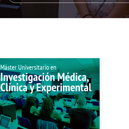
Plan de Autopr
ón de sugerencias
Compromiso soc
Tuna de Medici
Servicios en la 
Localización
Máster Universitario en
Investigación Médica,
Clínica y Experimental