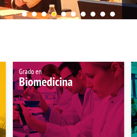
de investigación
adémicas
Buz
Unidad de Internacionalización y
ofesional
Fomento de la Investigación
Noticias destacadas
s, sugerencias, felicitaciones e
Grado en
Biomedicina