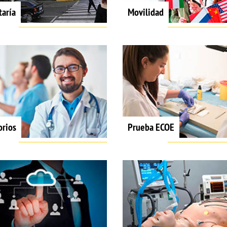
taría
Movilidad
orios
Prueba ECOE