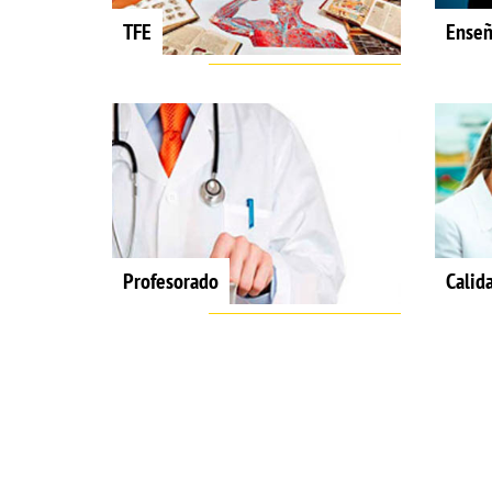
TFE
Enseñ
Profesorado
Calid