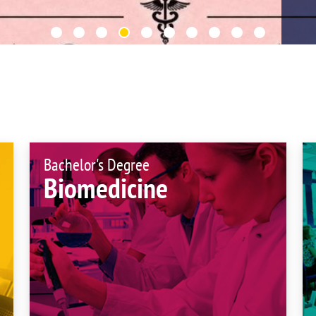
UIFI International
ic committees
Promotion of Rese
 guidance
Noticias destacada
t
ncements
 for complaints, suggestions, congratulations and
ts
Bachelor's Degree
Biomedicine