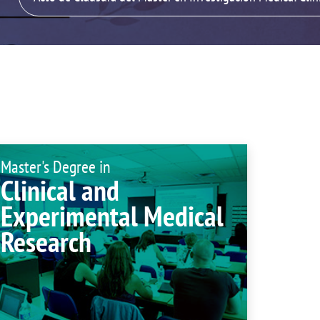
isation and
Suggestion box
arch Unit
s
Master's Degree in
Clinical and
Experimental Medical
Research