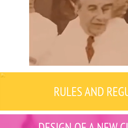
RULES AND REGU
DESIGN OF A NEW C