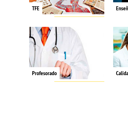
TFE
Enseñ
Profesorado
Calid