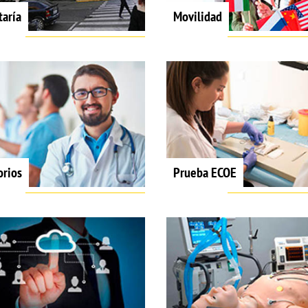
taría
Movilidad
orios
Prueba ECOE