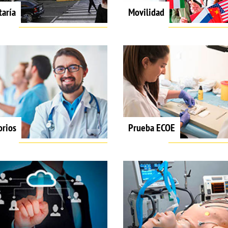
taría
Movilidad
orios
Prueba ECOE