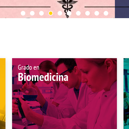
de investigación
adémicas
Buz
Unidad de Internacionalización y
ofesional
Fomento de la Investigación
Noticias destacadas
s, sugerencias, felicitaciones e
Grado en
Biomedicina