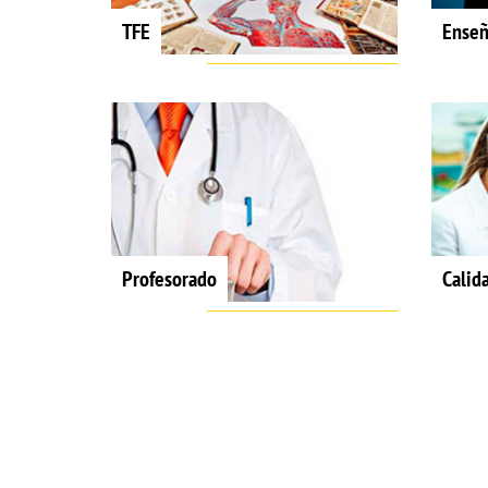
TFE
Enseñ
Profesorado
Calid