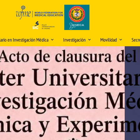
tario en Investigación Médica
Investigación
Movilidad
Secre
 e información del título
Premio "Publicación Científica del
Movilidad Grado Medi
Hor
Mes" y premios "IDEA"
ón y matriculación
olicitud de cambios en la
Movilidad Grado Biom
Dire
lanificación docente (curso
Iniciación a la Investigación
iones internacionales
Movilidad Máster Unive
Mod
026/2027)
Jornadas de Investigación
Investigación Médica: 
o Modelos Anatómicos
Sed
Experimental
ooperación
Plan Propio de Investigación
académica
os Medicina
Video Tutorial Buzón Virtual DOMUS
Buz
Movilidad PDI/PAS
Programa de Doctorado
DO
os
Centro Internacional
Seminarios de Investigación e
Nor
Innovación
Cooperación
Rec
Comités de Ética para la tramitación
créd