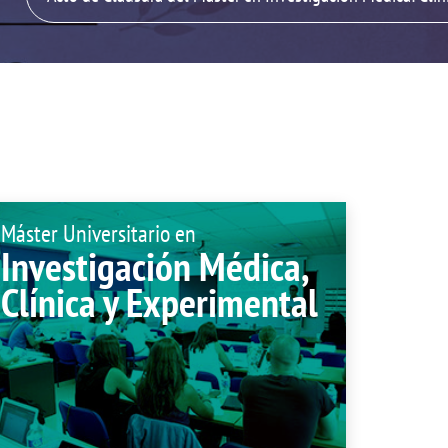
Plan de Autopr
ón de sugerencias
Compromiso soc
Tuna de Medici
Servicios en la 
Localización
Máster Universitario en
Investigación Médica,
Clínica y Experimental