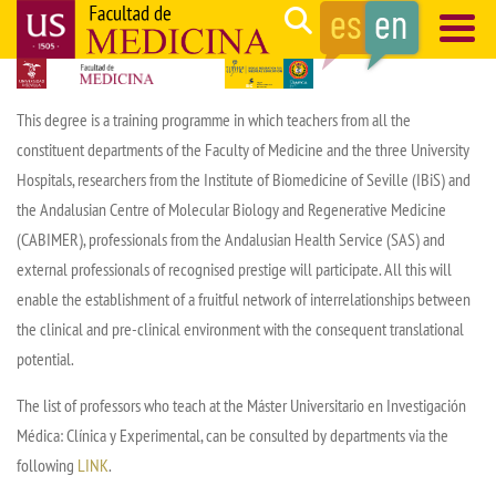
Skip
Search
to
main
Navegación
content
principal
This degree is a training programme in which teachers from all the
constituent departments of the Faculty of Medicine and the three University
Hospitals, researchers from the Institute of Biomedicine of Seville (IBiS) and
the Andalusian Centre of Molecular Biology and Regenerative Medicine
(CABIMER), professionals from the Andalusian Health Service (SAS) and
external professionals of recognised prestige will participate. All this will
enable the establishment of a fruitful network of interrelationships between
the clinical and pre-clinical environment with the consequent translational
potential.
The list of professors who teach at the Máster Universitario en Investigación
Médica: Clínica y Experimental, can be consulted by departments via the
following
LINK
.