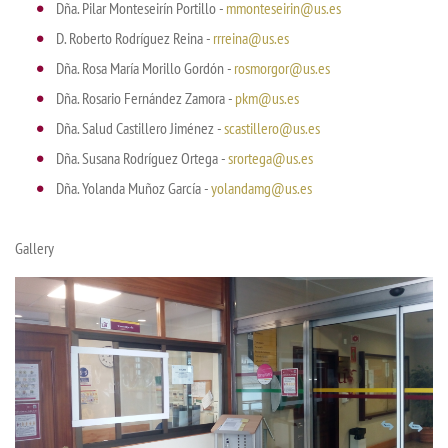
Dña. Pilar Monteseirín Portillo -
mmonteseirin@us.es
D. Roberto Rodríguez Reina -
rrreina@us.es
Dña. Rosa María Morillo Gordón -
rosmorgor@us.es
Dña. Rosario Fernández Zamora -
pkm@us.es
Dña. Salud Castillero Jiménez -
scastillero@us.es
Dña. Susana Rodríguez Ortega -
srortega@us.es
Dña. Yolanda Muñoz García -
yolandamg@us.es
Gallery