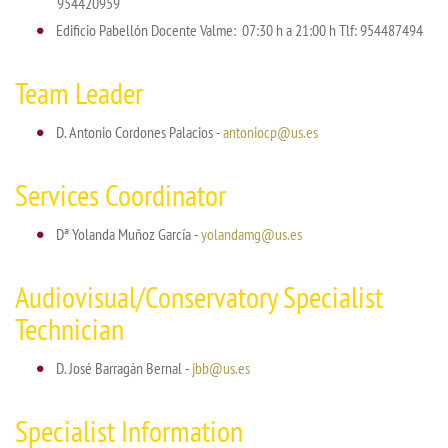
954420959
Edificio Pabellón Docente Valme: 07:30 h a 21:00 h Tlf: 954487494
Team Leader
D. Antonio Cordones Palacios -
antoniocp@us.es
Services Coordinator
Dª Yolanda Muñoz García -
yolandamg@us.es
Audiovisual/Conservatory Specialist
Technician
D. José Barragán Bernal -
jbb@us.es
Specialist Information