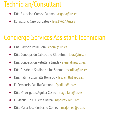
Technician/Consultant
Dña. Asunción Gómez Palomo -
asgopa@us.es
D. Faustino Caro González -
faus1961@us.es
Concierge Services Assistant Technician
Dña. Carmen Peral Sola -
cperal@us.es
Dña. Concepción Cabezuelo Riquelme -
laura@us.es
Dña. Concepción Pelullera Lérida -
alejandria@us.es
Dña. Elisabeth Sardina de los Santos -
esardina@us.es
Dña. Fátima Escamilla Borrego -
fescamilla1@us.es
D. Fernando Padilla Carmona -
fpadilla@us.es
Dña. Mª Angeles Aguilar Castro -
maguilarc@us.es
D. Manuel Jesús Pérez Barba -
mperez71@us.es
Dña. María José Corbacho Gómez -
marjomez@us.es