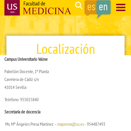
Skip
Search
to
main
Navegación
content
principal
Localización
Campus Universitario Valme
Pabellón Docente, 1ª Planta
Carretera de Cádiz s/n
41014 Sevilla
Teléfono: 955015840
Secretaría de docencia
Ms. Mª Ángeles Presa Martínez –
maprema@us.es
- 954487493