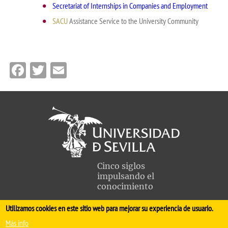
Secretariat of Internships in Companies and Employment
SACU
Assistance Service to the University Community
Facebook
Twitter
Email
Cinco siglos
impulsando el
conocimiento
Utilizamos cookies en este sitio web para mejorar su experiencia de usuario.
FACULTAD DE MEDICINA
Más info
Avda. Sánchez Pizjuán, s/n. 41009 Sevilla