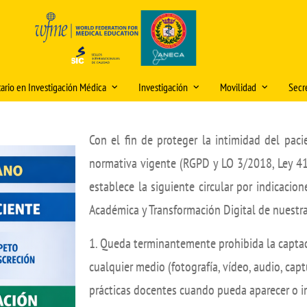
tario en Investigación Médica
Investigación
Movilidad
Secre
 e información del título
Premio "Publicación Científica del
Movilidad Grado Medi
Hor
Mes" y premios "IDEA"
Con el fin de proteger la intimidad del paci
ón y matriculación
olicitud de cambios en la
Movilidad Grado Biom
Dire
lanificación docente (curso
Iniciación a la Investigación
normativa vigente (RGPD y LO 3/2018, Ley 41/
iones internacionales
Movilidad Máster Unive
Mod
026/2027)
Jornadas de Investigación
Investigación Médica: 
establece la siguiente circular por indicaci
o Modelos Anatómicos
Sed
Experimental
ooperación
Plan Propio de Investigación
Académica y Transformación Digital de nuestr
académica
os Medicina
Video Tutorial Buzón Virtual DOMUS
Buz
Movilidad PDI/PAS
Programa de Doctorado
DO
1. Queda terminantemente prohibida la captac
os
Centro Internacional
Seminarios de Investigación e
Nor
cualquier medio (fotografía, vídeo, audio, cap
Innovación
Cooperación
Rec
prácticas docentes cuando pueda aparecer o in
Comités de Ética para la tramitación
créd