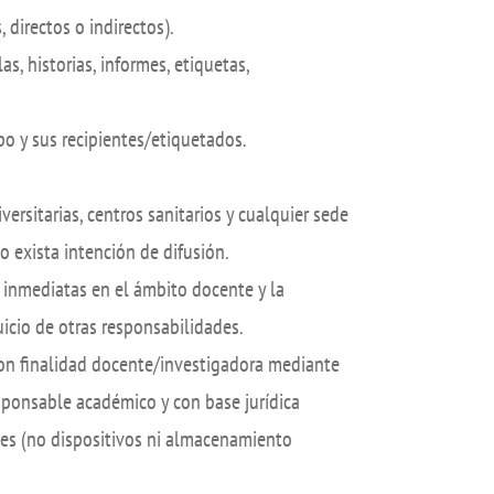
Plan de Autopr
 directos o indirectos).
ón de sugerencias
s, historias, informes, etiquetas,
Compromiso soc
Tuna de Medici
o y sus recipientes/etiquetados.
Servicios en la 
Localización
versitarias, centros sanitarios y cualquier sede
o exista intención de difusión.
 inmediatas en el ámbito docente y la
uicio de otras responsabilidades.
 con finalidad docente/investigadora mediante
esponsable académico y con base jurídica
ales (no dispositivos ni almacenamiento