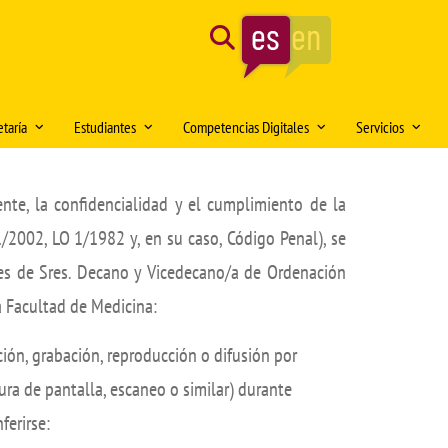
Search
taría
Estudiantes
Competencias Digitales
Servicios
cina
ario de atención
Delegación de Alumnos DAFMUS
Inteligencia Artificial
Administración 
ente, la confidencialidad y el cumplimiento de la
edicina
ctorio de contactos
Atención a la Diversidad y la
Simulación Clínica
Conserjería
Igualdad
2002, LO 1/1982 y, en su caso, Código Penal), se
rsitario en
elos de impresos
Innovación docente
Biblioteca de C
Clínica y
Orientación profesional y
ones de Sres. Decano y Vicedecano/a de Ordenación
e Electrónica
Proyecto SUSA
Área Informátic
Obj
empleabilidad
a Facultad de Medicina:
ón de documentación Virtual:
Medios Audiovi
Salón de Estudiantes
MUS
ión, grabación, reproducción o difusión por
Comedor univers
Aula de deportes
mativa
tura de pantalla, escaneo o similar) durante
Animalario
onocimientos y transferencias de
ferirse:
Servicio de Seg
itos