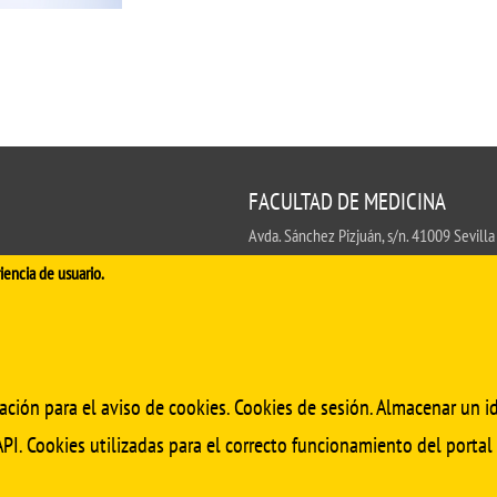
FACULTAD DE MEDICINA
Avda. Sánchez Pizjuán, s/n. 41009 Sevilla
.
iencia de usuario.
Conserjería:
954 55 98 30
- Secretaría
fa
ación para el aviso de cookies. Cookies de sesión. Almacenar un id
PI. Cookies utilizadas para el correcto funcionamiento del portal