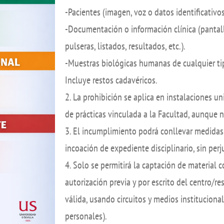
de investigación
adémicas
-Pacientes (imagen, voz o datos identificativos,
Buz
Unidad de Internacionalización y
-Documentación o información clínica (pantalla
ofesional
Fomento de la Investigación
pulseras, listados, resultados, etc.).
Noticias destacadas
-Muestras biológicas humanas de cualquier tip
Incluye restos cadavéricos.
s, sugerencias, felicitaciones e
2. La prohibición se aplica en instalaciones uni
de prácticas vinculada a la Facultad, aunque n
3. El incumplimiento podrá conllevar medidas
incoación de expediente disciplinario, sin perj
4. Solo se permitirá la captación de material
autorización previa y por escrito del centro/r
válida, usando circuitos y medios institucion
personales).