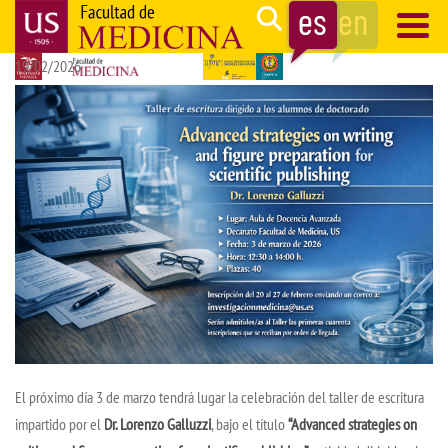
Pasar
Search
al
19/02/2026
contenido
Navegación
principal
principal
El próximo día 3 de marzo tendrá lugar la celebración del taller de escritura
impartido por el
Dr. Lorenzo Galluzzi
, bajo el título
“Advanced strategies on