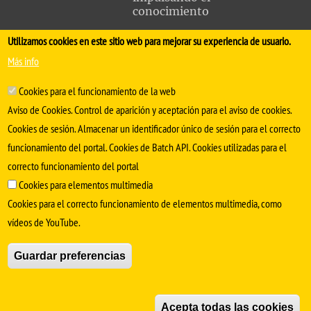
conocimiento
Utilizamos cookies en este sitio web para mejorar su experiencia de usuario.
FACULTAD DE MEDICINA
Más info
Avda. Sánchez Pizjuán, s/n. 41009 Sevilla
Cookies para el funcionamiento de la web
.
Conserjería:
954 55 98 30
- Secretaría
facmedinfo@us.es
Aviso de Cookies. Control de aparición y aceptación para el aviso de cookies.
Cookies de sesión. Almacenar un identificador único de sesión para el correcto
funcionamiento del portal. Cookies de Batch API. Cookies utilizadas para el
correcto funcionamiento del portal
Cookies para elementos multimedia
Cookies para el correcto funcionamiento de elementos multimedia, como
vídeos de YouTube.
SÍGUENOS EN
Guardar preferencias
Aviso Legal
Protección de datos
Cookies
Acepta todas las cookies