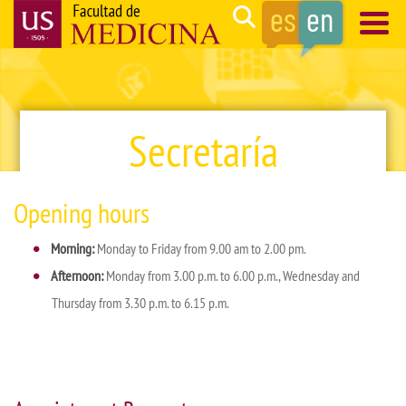
Skip
Search
to
main
Navegación
content
principal
Secretaría
Opening hours
Morning:
Monday to Friday from 9.00 am to 2.00 pm.
Afternoon:
Monday from 3.00 p.m. to 6.00 p.m., Wednesday and
Thursday from 3.30 p.m. to 6.15 p.m.