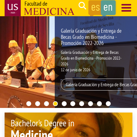
Skip
Search
to
main
Navegación
content
principal
Galería Graduación y Entrega de
Becas Grado en Biomedicina -
Promoción 2022-2026
Galería Graduación y Entrega de Becas
Grado en Biomedicina - Promoción 2022-
2026
12 de junio de 2026
Galería Graduación y Entrega de Becas Gr
Bachelor's Degree in
Medicine