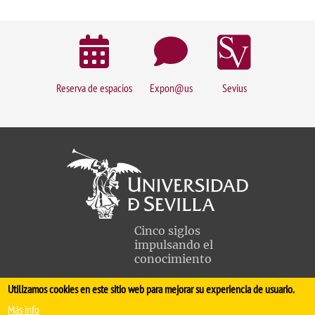
Reserva de espacios
Expon@us
Sevius
Cinco siglos
impulsando el
conocimiento
Utilizamos cookies en este sitio web para mejorar su experiencia de usuario.
FACULTAD DE MEDICINA
Más info