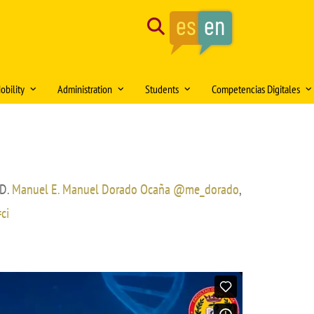
Search
obility
Administration
Students
Competencias Digitales
tion of the month
Mobility Medical Bachelor´s Degree
Opening hours
Delegación de Alumnos DAFMUS
Inteligencia Artificial
Mobility Bachelor´s Degree in
Directorio de contactos
Atención a la Diversidad y la
Simulación Clínica
ng
Biomedicine
Igualdad
Model forms
Teaching innovation
Mobility Master's Degree in Clinical
Professional orientation and
 D.
Manuel E. Manuel Dorado Ocaña
@me_dorado
,
Sede Electrónica
Proyecto SUSA
and Experimental Medical Research
employability
ci
Plan
irtual DOMUS
Buzón de documentación Virtual:
Mobility Teaching and Administration
Salón de Estudiantes
DOMUS
and Services Staff (PDI/PAS)
Sports activities
ars
Regulations
Centro Internacional
TFE and Projects)
Recognised academic transfer credits
Cooperación