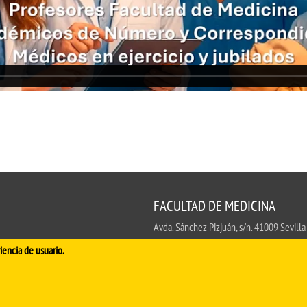
FACULTAD DE MEDICINA
Avda. Sánchez Pizjuán, s/n. 41009 Sevilla
.
iencia de usuario.
Conserjería:
954 55 98 30
- Secretaría
fa