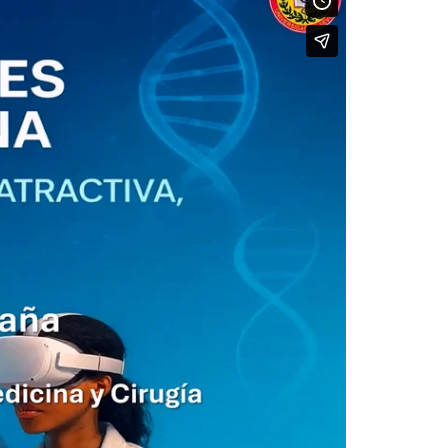
isation and
Suggestion box
arch Unit
s