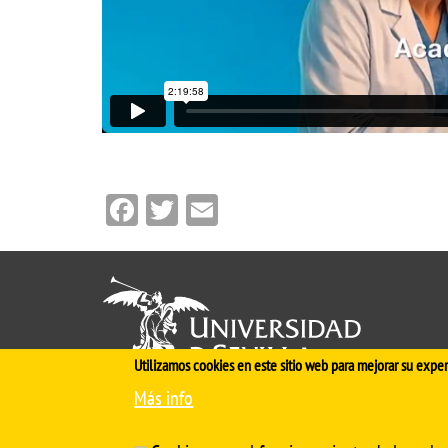
Facebook
Twitter
Email
Utilizamos cookies en este sitio web para mejorar su exper
Más info
Cinco siglos
impulsando el
conocimiento