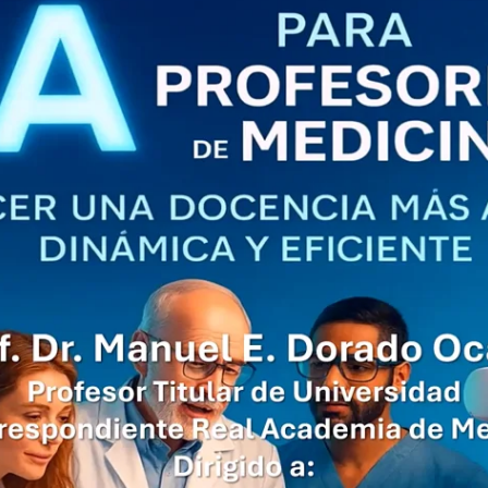
UIFI International
ic committees
Promotion of Rese
 guidance
Noticias destacada
t
ncements
 for complaints, suggestions, congratulations and
ts