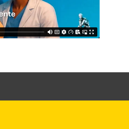
cmedinfo@us.es