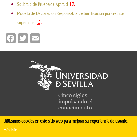
Solicitud de Prueba de Aptitud
Modelo de Declaración Responsable de bonificación por créditos
superados
Facebook
Twitter
Email
Cinco siglos
impulsando el
conocimiento
Utilizamos cookies en este sitio web para mejorar su experiencia de usuario.
FACULTAD DE MEDICINA
Más info
Avda. Sánchez Pizjuán, s/n. 41009 Sevilla