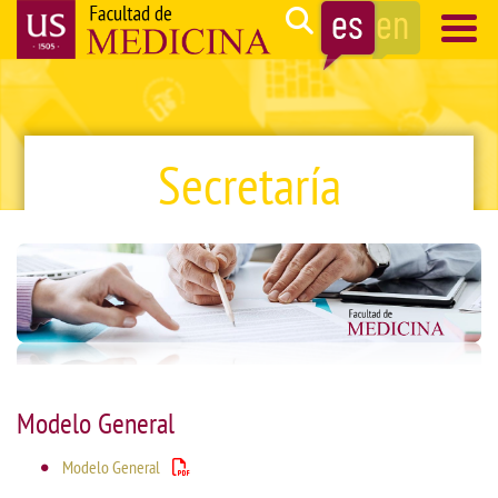
Pasar
Search
al
contenido
Navegación
principal
principal
Secretaría
Modelo General
Modelo General