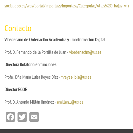
social.gob.es/wps/portal/importass/importass/Categorias/Altas%2C+bajas+y+mo
Contacto
Vicedecano de Ordenación Académica y Transformación Digital
Prof. D. Fernando de la Portilla de Juan -
viordenacfm@us.es
Directora Rotatorio en funciones
Profa.. Dña María Luisa Reyes Díaz -
mreyes-ibis@us.es
Director ECOE
Prof. D. Antonio Millán Jiménez -
amillan1@us.es
Facebook
Twitter
Email