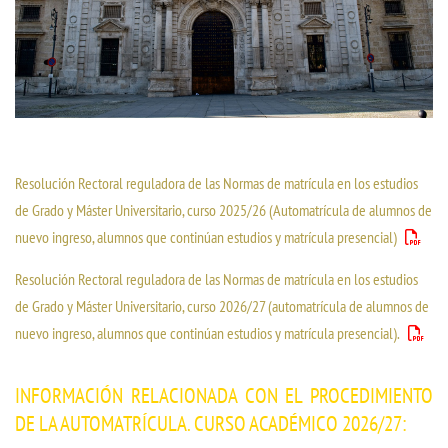
Resolución Rectoral reguladora de las Normas de matrícula en los estudios
de Grado y Máster Universitario, curso 2025/26 (Automatrícula de alumnos de
nuevo ingreso, alumnos que continúan estudios y matrícula presencial)
Resolución Rectoral reguladora de las Normas de matrícula en los estudios
de Grado y Máster Universitario, curso 2026/27 (automatrícula de alumnos de
nuevo ingreso, alumnos que continúan estudios y matrícula presencial).
INFORMACIÓN RELACIONADA CON EL PROCEDIMIENTO
DE LA AUTOMATRÍCULA. CURSO ACADÉMICO 2026/27: