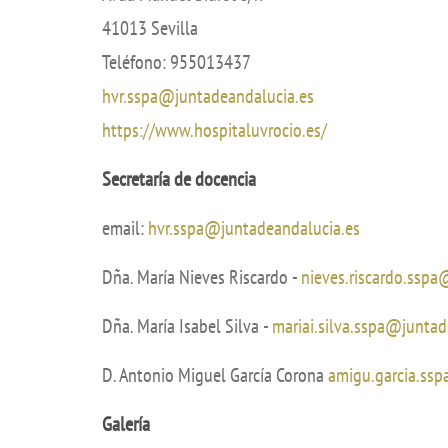
Comisiones ac
41013 Sevilla
ernacional Calidad (WFME)
Orientación pr
Teléfono: 955013437
miento
Contacto
hvr.sspa@juntadeandalucia.es
https://www.hospitaluvrocio.es/
nuevo plan de estudios
Anuncios
 interés
Buzón de queja
Secretaría de docencia
incidencias
email:
hvr.sspa@juntadeandalucia.es
Dña. María Nieves Riscardo -
nieves.riscardo.sspa
Dña. María Isabel Silva -
mariai.silva.sspa@juntad
D. Antonio Miguel García Corona
amigu.garcia.ss
Galería