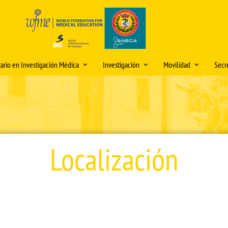
tario en Investigación Médica
Investigación
Movilidad
Secre
 e información del título
Premio "Publicación Científica del
Movilidad Grado Medi
Hor
Mes" y premios "IDEA"
ón y matriculación
olicitud de cambios en la
Movilidad Grado Biom
Dire
lanificación docente (curso
Iniciación a la Investigación
iones internacionales
Movilidad Máster Unive
Mod
026/2027)
Jornadas de Investigación
Investigación Médica: 
o Modelos Anatómicos
Sed
Localización
Experimental
ooperación
Plan Propio de Investigación
académica
os Medicina
Video Tutorial Buzón Virtual DOMUS
Buz
Movilidad PDI/PAS
Programa de Doctorado
DO
os
Centro Internacional
Seminarios de Investigación e
Nor
Innovación
Cooperación
Rec
Comités de Ética para la tramitación
créd