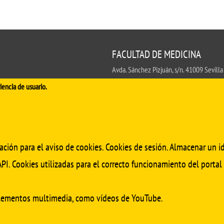
FACULTAD DE MEDICINA
Avda. Sánchez Pizjuán, s/n. 41009 Sevilla
.
iencia de usuario.
Conserjería:
954 55 98 30
- Secretaría
fa
ación para el aviso de cookies. Cookies de sesión. Almacenar un id
PI. Cookies utilizadas para el correcto funcionamiento del portal
elementos multimedia, como vídeos de YouTube.