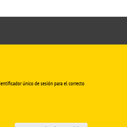
cmedinfo@us.es
entificador único de sesión para el correcto
SÍGUENOS EN