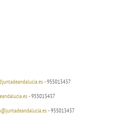
de investigación
adémicas
Buz
Unidad de Internacionalización y
ofesional
Fomento de la Investigación
Noticias destacadas
s, sugerencias, felicitaciones e
@juntadeandalucia.es
- 955013437
eandalucia.es
- 955013437
pa@juntadeandalucia.es
- 955013437