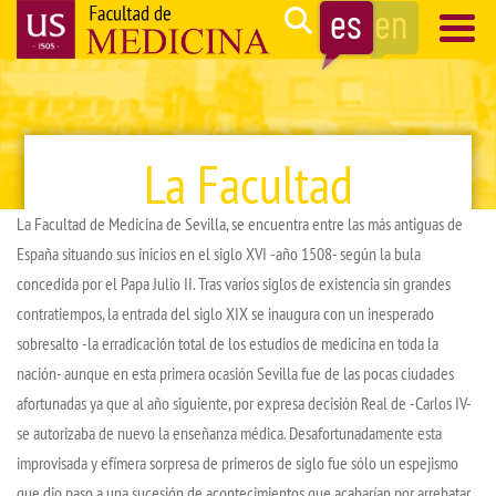
Pasar
Search
al
contenido
Navegación
principal
principal
La Facultad
La Facultad de Medicina de Sevilla, se encuentra entre las más antiguas de
España situando sus inicios en el siglo XVI -año 1508- según la bula
concedida por el Papa Julio II. Tras varios siglos de existencia sin grandes
contratiempos, la entrada del siglo XIX se inaugura con un inesperado
sobresalto -la erradicación total de los estudios de medicina en toda la
nación- aunque en esta primera ocasión Sevilla fue de las pocas ciudades
afortunadas ya que al año siguiente, por expresa decisión Real de -Carlos IV-
se autorizaba de nuevo la enseñanza médica. Desafortunadamente esta
improvisada y efímera sorpresa de primeros de siglo fue sólo un espejismo
que dio paso a una sucesión de acontecimientos que acabarían por arrebatar