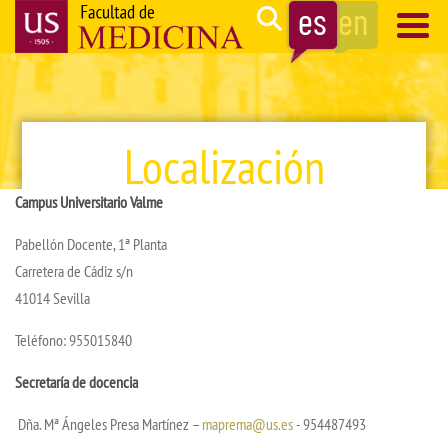
Pasar
Search
al
contenido
Navegación
principal
principal
Localización
Campus Universitario Valme
Pabellón Docente, 1ª Planta
Carretera de Cádiz s/n
41014 Sevilla
Teléfono: 955015840
Secretaría de docencia
Dña. Mª Ángeles Presa Martínez –
maprema@us.es
- 954487493