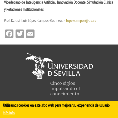
Vicedecano de Inteligencia Artificial, Innovación Docente, Simulación Clínica
y Relaciones Institucionales
Prof. D. José Luis López Campos-Bodineau -
lopezcampos@us.es
Facebook
Twitter
Email
Cinco siglos
impulsando el
conocimiento
Utilizamos cookies en este sitio web para mejorar su experiencia de usuario.
FACULTAD DE MEDICINA
Más info
Avda. Sánchez Pizjuán, s/n. 41009 Sevilla