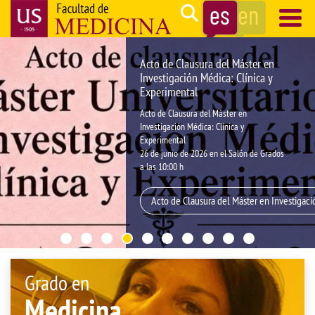
Pasar
Search
al
contenido
Navegación
Acto de Clausura del Máster en
principal
principal
Investigación Médica: Clínica y
Experimental
Acto de Clausura del Máster en
Investigación Médica: Clínica y
Experimental
26 de junio de 2026 en el Salón de Grados
a las 10:00 h
Acto de Clausura del Máster en Investigaci
Grado en
Medicina