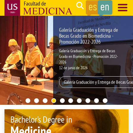
Skip
Search
to
main
Navegación
content
principal
Galería Graduación y Entrega de
Becas Grado en Biomedicina -
Promoción 2022-2026
Galería Graduación y Entrega de Becas
Grado en Biomedicina - Promoción 2022-
2026
12 de junio de 2026
Galería Graduación y Entrega de Becas Gr
Bachelor's Degree in
Medicine