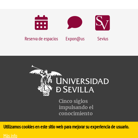
Reserva de espacios
Expon@us
Sevius
Cinco siglos
impulsando el
conocimiento
Utilizamos cookies en este sitio web para mejorar su experiencia de usuario.
FACULTAD DE MEDICINA
Más info