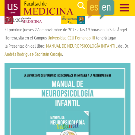
Skip
Search
to
26/11/2025
main
Navegación
content
principal
El próximo jueves 27 de noviembre de 2025 a las 19 horas en la Sala Ángel
Herrera, sita en el Campus
Universidad CEU Fernando III
tendrá lugar
la Presentación del libro:
MANUAL DE NEUROPSICOLOGÍA INFANTIL
del Dr.
Andrés Rodríguez-Sacristán Cascajo
.