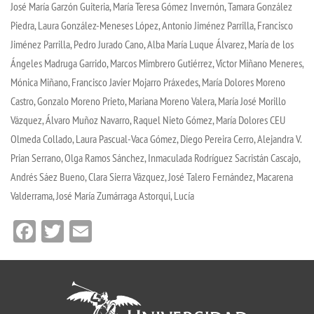
José María Garzón Guiteria, María Teresa Gómez Invernón, Tamara González
Piedra, Laura González-Meneses López, Antonio Jiménez Parrilla, Francisco
Jiménez Parrilla, Pedro Jurado Cano, Alba María Luque Álvarez, María de los
Ángeles Madruga Garrido, Marcos Mimbrero Gutiérrez, Víctor Miñano Meneres,
Mónica Miñano, Francisco Javier Mojarro Práxedes, María Dolores Moreno
Castro, Gonzalo Moreno Prieto, Mariana Moreno Valera, María José Morillo
Vázquez, Álvaro Muñoz Navarro, Raquel Nieto Gómez, María Dolores CEU
Olmeda Collado, Laura Pascual-Vaca Gómez, Diego Pereira Cerro, Alejandra V.
Prian Serrano, Olga Ramos Sánchez, Inmaculada Rodríguez Sacristán Cascajo,
Andrés Sáez Bueno, Clara Sierra Vázquez, José Talero Fernández, Macarena
Valderrama, José María Zumárraga Astorqui, Lucía
Facebook
Twitter
Email