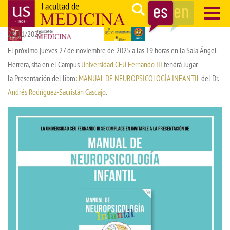
Pasar
Search
al
26/11/2025
contenido
Navegación
principal
principal
El próximo jueves 27 de noviembre de 2025 a las 19 horas en la Sala Ángel
Herrera, sita en el Campus
Universidad CEU Fernando III
tendrá lugar
la Presentación del libro:
MANUAL DE NEUROPSICOLOGÍA INFANTIL
del Dr.
Andrés Rodríguez-Sacristán Cascajo
.