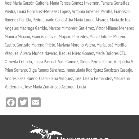
José María Garzón Guiteria, María Teresa Gómez Invernón, Tamara González
Piedra, Laura González-Meneses López, Antonio Jiménez Parrilla, Francisco
Jiménez Parrilla, Pedro Jurado Cano, Alba María Luque Álvarez, María de los
Ángeles Madruga Garrido, Marcos Mimbrero Gutiérrez, Víctor Miñano Meneres,
Mónica Miñano, Francisco Javier Mojarro Práxedes, María Dolores Moreno
Castro, Gonzalo Moreno Prieto, Mariana Moreno Valera, María José Morillo
Vázquez, Álvaro Muñoz Navarro, Raquel Nieto Gómez, María Dolores CEU
Olmeda Collado, Laura Pascual-Vaca Gómez, Diego Pereira Cerro, Alejandra V.
Prian Serrano, Olga Ramos Sánchez, Inmaculada Rodríguez Sacristán Cascajo,
Andrés Sáez Bueno, Clara Sierra Vázquez, José Talero Fernández, Macarena
Valderrama, José María Zumárraga Astorqui, Lucía
Facebook
Twitter
Email