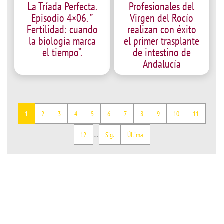
La Tríada Perfecta.
Profesionales del
Episodio 4×06. ”
Virgen del Rocío
Fertilidad: cuando
realizan con éxito
la biología marca
el primer trasplante
el tiempo”.
de intestino de
Andalucía
Página
Page
Page
Page
Page
Page
Page
Page
Page
Page
Page
1
2
3
4
5
6
7
8
9
10
11
actual
Paginación
Page
Siguiente
Última
…
12
Sig.
Última
página
página