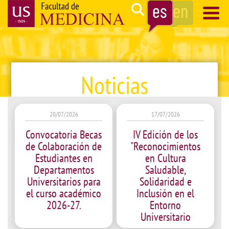
Pasar
Search
al
contenido
Navegación
principal
principal
Noticias
20/07/2026
17/07/2026
Convocatoria Becas
IV Edición de los
de Colaboración de
"Reconocimientos
Estudiantes en
en Cultura
Departamentos
Saludable,
Universitarios para
Solidaridad e
el curso académico
Inclusión en el
2026-27.
Entorno
Universitario