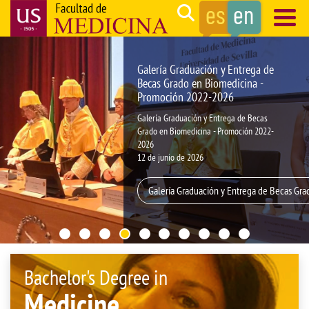
Skip
Search
to
main
Navegación
content
principal
Galería Graduación y Entrega de
Becas Grado en Biomedicina -
Promoción 2022-2026
Galería Graduación y Entrega de Becas
Grado en Biomedicina - Promoción 2022-
2026
12 de junio de 2026
Galería Graduación y Entrega de Becas Gr
Bachelor's Degree in
Medicine