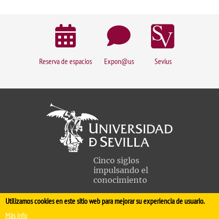
Reserva de espacios
Expon@us
Sevius
Cinco siglos
impulsando el
conocimiento
Utilizamos cookies en este sitio web para mejorar su experiencia de usuario.
FACULTAD DE MEDICINA
Más info