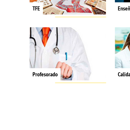
TFE
Enseñ
Profesorado
Calid