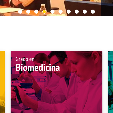
de investigación
adémicas
Buz
Unidad de Internacionalización y
ofesional
Fomento de la Investigación
Noticias destacadas
s, sugerencias, felicitaciones e
Grado en
Biomedicina