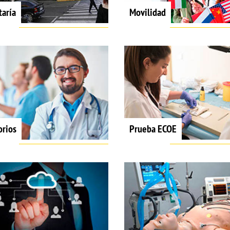
taría
Movilidad
orios
Prueba ECOE