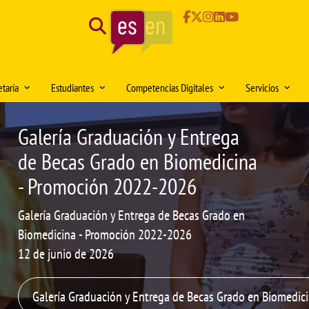
Search
taría
Estudiantes
Competencias Digitales
Servicios
cina
ario de atención
Delegación de Alumnos DAFMUS
Inteligencia Artificial
Administración 
Galería Graduación y Entrega
edicina
ctorio de contactos
Atención a la Diversidad y la
Simulación Clínica
Conserjería
de Becas Grado en Biomedicina
Igualdad
rsitario en
elos de impresos
Innovación docente
Biblioteca de C
- Promoción 2022-2026
Clínica y
Orientación profesional y
e Electrónica
Proyecto SUSA
Área Informátic
empleabilidad
Galería Graduación y Entrega de Becas Grado en
ón de documentación Virtual:
Medios Audiovi
Salón de Estudiantes
Biomedicina - Promoción 2022-2026
MUS
Comedor univers
Aula de deportes
12 de junio de 2026
mativa
Animalario
onocimientos y transferencias de
Galería Graduación y Entrega de Becas Grado en Biomedi
Servicio de Seg
itos