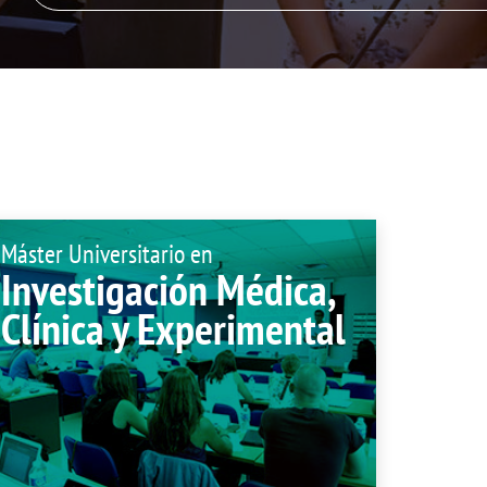
Plan de Autopr
ón de sugerencias
Compromiso soc
Tuna de Medici
Servicios en la 
Localización
Máster Universitario en
Investigación Médica,
Clínica y Experimental