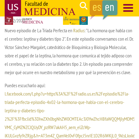
Skip
Search
to
01/12/2025
main
Navegación
content
principal
Nuevo episodio de La Tríada Perfecta en
Radius
: "La hormona que habla con
el cerebro: leptina y diabetes tipo 2". En este episodio conversamos con el Dr.
Víctor Sánchez-Margalet, catedrático de Bioquímica y Biología Molecular,
sobre el papel de la leptina, la hormona que comunica al tejido adiposo con
el cerebro, y su relación con la diabetes tipo 2. Un episodio para comprender
mejor qué ocurre en nuestro metabolismo y por qué la prevención es clave.
Puedes escucharlo aquí:
l.facebook.com/l.php?u=https%3A%2F%2Fradio.us.es%2Fepisodio%2Fla-
triada-perfecta-episodio-4x02-la-hormona-que-habla-con-el-cerebro-
leptina-y-diabetes-tipo-
2%2F%3Ffbclid%3DIwZXh0bgNhZW0CMTEAc3J0YwZhcHBfaWQQMjIyMDM5MT
VMC_CyMZNZCJQUyDY_pzRW7akAH5_aem_elZcWp-
iKULGvzfy9rZRjg&h=AT3m4Z_QamVeJ0vF0fpcJ5nrIE1D2R6iWKjL0_9klsLkxk6