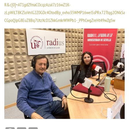
R&c[0]=AT1gdZfmaCOcqzAzaI7z16wZ1K-
zLpWiLT8KZloVnIG2Z0GDc4OtodBp_ovho35WMP16weiSsPRx72Ttqg2ONkSaxQ
CGpoQipG8EuZ8Bq7UtzXcD1ZkkGmkrWWPb1-_PPhCwgZreHt49wZgSw