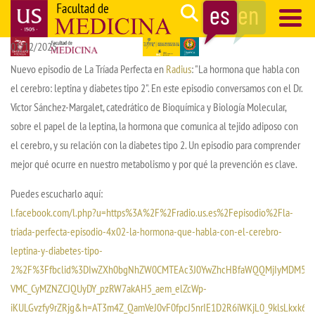
Pasar
Search
al
01/12/2025
contenido
Navegación
principal
principal
Nuevo episodio de La Tríada Perfecta en
Radius
: "La hormona que habla con
el cerebro: leptina y diabetes tipo 2". En este episodio conversamos con el Dr.
Víctor Sánchez-Margalet, catedrático de Bioquímica y Biología Molecular,
sobre el papel de la leptina, la hormona que comunica al tejido adiposo con
el cerebro, y su relación con la diabetes tipo 2. Un episodio para comprender
mejor qué ocurre en nuestro metabolismo y por qué la prevención es clave.
Puedes escucharlo aquí:
l.facebook.com/l.php?u=https%3A%2F%2Fradio.us.es%2Fepisodio%2Fla-
triada-perfecta-episodio-4x02-la-hormona-que-habla-con-el-cerebro-
leptina-y-diabetes-tipo-
2%2F%3Ffbclid%3DIwZXh0bgNhZW0CMTEAc3J0YwZhcHBfaWQQMjIyMDM5MT
VMC_CyMZNZCJQUyDY_pzRW7akAH5_aem_elZcWp-
iKULGvzfy9rZRjg&h=AT3m4Z_QamVeJ0vF0fpcJ5nrIE1D2R6iWKjL0_9klsLkxk6