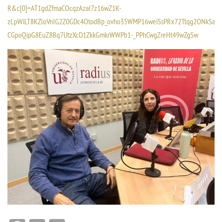
R&c[0]=AT1gdZfmaCOcqzAzaI7z16wZ1K-
zLpWiLT8KZloVnIG2Z0GDc4OtodBp_ovho35WMP16weiSsPRx72Ttqg2ONkSaxQ
CGpoQipG8EuZ8Bq7UtzXcD1ZkkGmkrWWPb1-_PPhCwgZreHt49wZgSw