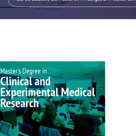
isation and
Suggestion box
arch Unit
s
Master's Degree in
Clinical and
Experimental Medical
Research