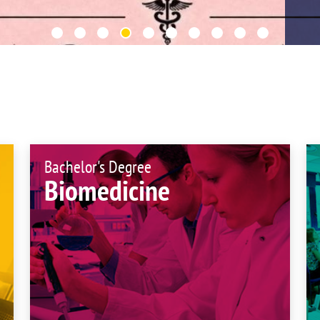
UIFI International
ic committees
Promotion of Rese
 guidance
Noticias destacada
t
ncements
 for complaints, suggestions, congratulations and
ts
Bachelor's Degree
Biomedicine