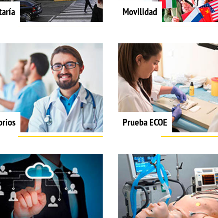
taría
Movilidad
orios
Prueba ECOE