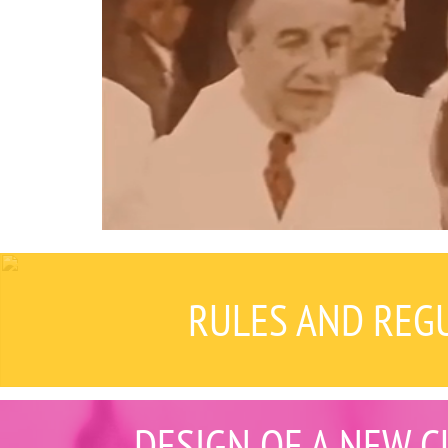
RULES AND REGU
DESIGN OF A NEW C