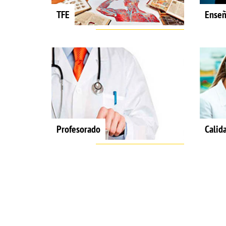
TFE
Enseñ
Profesorado
Calid