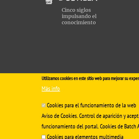
Comisiones ac
Cinco siglos
impulsando el
ernacional Calidad (WFME)
Orientación pr
conocimiento
miento
Contacto
nuevo plan de estudios
Anuncios
 interés
Buzón de queja
incidencias
Utilizamos cookies en este sitio web para mejorar su exper
Más info
Aviso Legal
Protección de datos
Cookies
Cookies para el funcionamiento de la web
Aviso de Cookies. Control de aparición y acept
funcionamiento del portal. Cookies de Batch A
Cookies para elementos multimedia