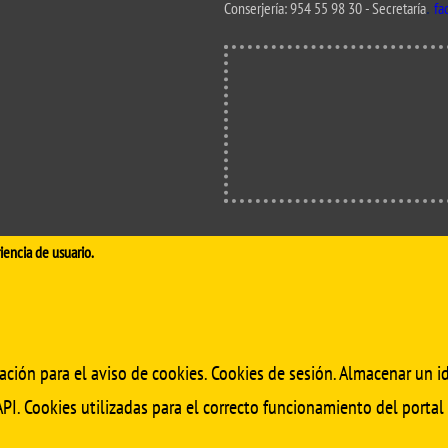
.
de investigación
Conserjería:
954 55 98 30
- Secretaría
fa
adémicas
Buz
Unidad de Internacionalización y
ofesional
Fomento de la Investigación
Noticias destacadas
s, sugerencias, felicitaciones e
iencia de usuario.
ación para el aviso de cookies. Cookies de sesión. Almacenar un id
PI. Cookies utilizadas para el correcto funcionamiento del portal