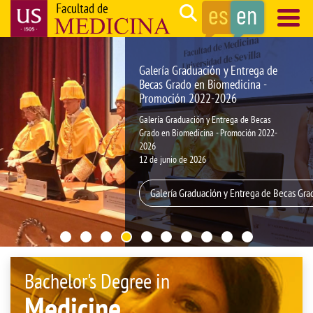
Skip
Search
to
main
Navegación
content
principal
Galería Graduación y Entrega de
Becas Grado en Biomedicina -
Promoción 2022-2026
Galería Graduación y Entrega de Becas
Grado en Biomedicina - Promoción 2022-
2026
12 de junio de 2026
Galería Graduación y Entrega de Becas Gr
Bachelor's Degree in
Medicine