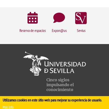
Reserva de espacios
Expon@us
Sevius
Cinco siglos
impulsando el
conocimiento
Utilizamos cookies en este sitio web para mejorar su experiencia de usuario.
FACULTAD DE MEDICINA
Más info