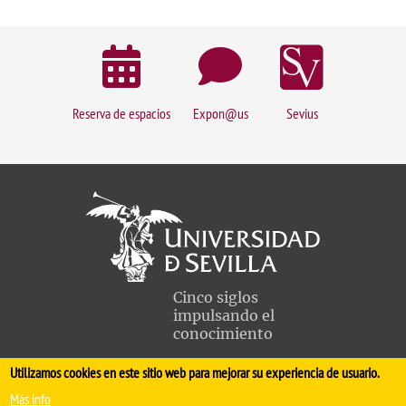
Reserva de espacios
Expon@us
Sevius
Cinco siglos
impulsando el
conocimiento
Utilizamos cookies en este sitio web para mejorar su experiencia de usuario.
FACULTAD DE MEDICINA
Más info