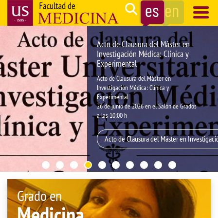
Pasar
Search
al
contenido
Navegación
Acto de Clausura del Máster en
principal
principal
Investigación Médica: Clínica y
Experimental
Acto de Clausura del Máster en
Investigación Médica: Clínica y
Experimental
26 de junio de 2026 en el Salón de Grados
a las 10:00 h
Acto de Clausura del Máster en Investigaci
Grado en
Medicina