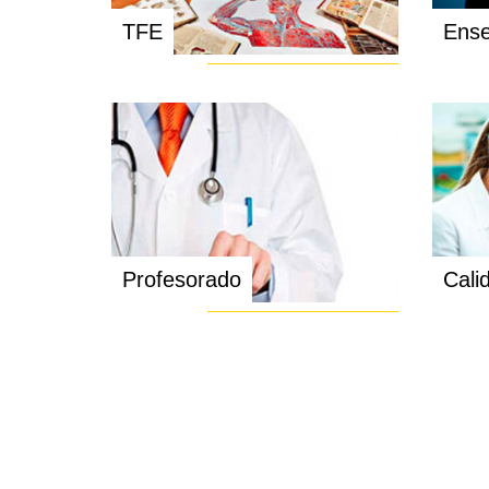
TFE
Ense
Profesorado
Cali