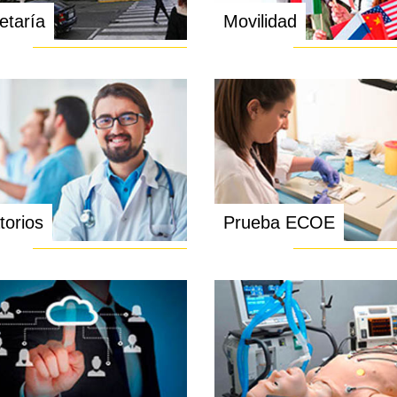
etaría
Movilidad
torios
Prueba ECOE