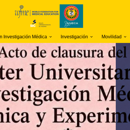
en Investigación Médica
Investigación
Movilidad
rmación del título
Premio "Publicación
Movilidad Gr
Científica del Mes" y
atriculación
Movilidad G
premios "IDEA"
bios en la
Biomedicina
nternacionales
cente (curso
Iniciación a la Investigación
Movilidad Má
s
Jornadas de Investigación
Universitario
Investigació
mica
Video Tutorial Buzón Virtua
Plan Propio de
Clínica y Ex
DOMUS
Investigación
Movilidad P
Programa de Doctorado
Centro Inter
Seminarios de Investigación
e Innovación
Cooperación