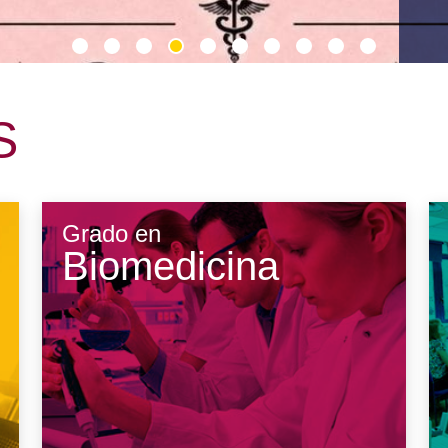
cas
Comités de Ética para la
tramitación de investigación
al
Unidad de
Internacionalización y
S
Fomento de la Investigación
Noticias destacadas
rencias, felicitaciones
Grado en
Biomedicina