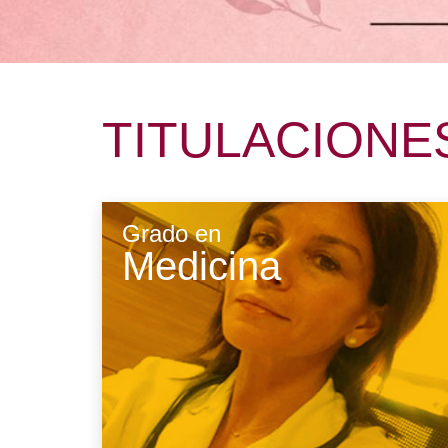
Características e
Comisiones académi
información del título
Orientación profesion
Contacto
TITULACIONE
Anuncios
Buzón de quejas, suge
e incidencias
Grado en
Medicina